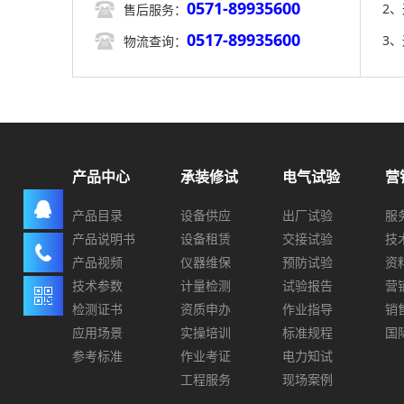
0571-89935600

2
售后服务：
0517-89935600

3
物流查询：
产品中心
承装修试
电气试验
营
产品目录
设备供应
出厂试验
服
产品说明书
设备租赁
交接试验
技
产品视频
仪器维保
预防试验
资
技术参数
计量检测
试验报告
营
检测证书
资质申办
作业指导
销
应用场景
实操培训
标准规程
国
参考标准
作业考证
电力知试
工程服务
现场案例