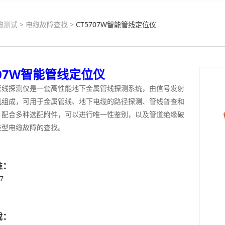
缆测试
>
电缆故障查找
>
CT5707W智能管线定位仪
707W智能管线定位仪
管线探测仪是一套高性能地下金属管线探测系统，由信号发射
机组成，可用于金属管线、地下电缆的路径探测、管线普查和
，配合多种选配附件，可以进行唯一性鉴别，以及管道绝缘破
类型电缆故障的查找。
准：
17
载：