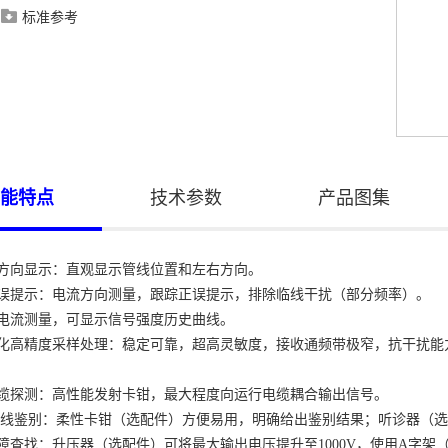
标准参考

能特点
技术参数
产品图集
和方向显示：直观显示管线位置和左右方向。
正误提示：电流方向测量，跟踪正误提示，排除临线干扰（部分频率）。
和电流测量，可显示信号强度历史曲线。
字化高精度采样处理：稳定可靠，超高灵敏度，接收通频带极窄，抗干扰能
电缆探测：高性能发射卡钳，最大程度向运行电缆耦合输出信号。
/管线鉴别：柔性卡钳（选配件）方便易用，明确给出鉴别结果；听诊器（
故障查找：升压器（选配件）可将最大输出电压提升至1000V，使用A字