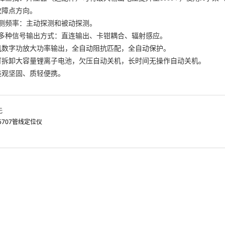
故障点方向。
探测频率：主动探测和被动探测。
机多种信号输出方式：直连输出、卡钳耦合、辐射感应。
射机数字功放大功率输出，全自动阻抗匹配，全自动保护。
置可拆卸大容量锂离子电池，欠压自动关机，长时间无操作自动关机。
美观坚固、质轻便携。
无
T5707管线定位仪