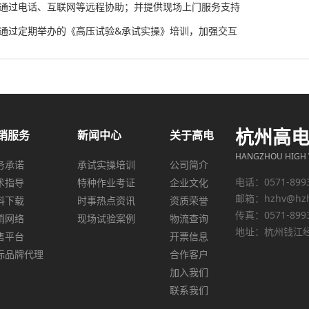
、通过电话、互联网等远程协助；并提供现场上门服务支持
、通过定期举办的《高压试验&承试实操》培训，加强交互
杭州高
销服务
新闻中心
关于高电
HANGZHOU HIGH V
务承诺
承试实操培训
公司简介
电话：0571-899
术指导
特种作业考证
企业文化
邮箱：
hzhv@hz
料下载
时事热点资讯
资质荣誉
传真：0571-899
销网络
现场试验案例
物流查询
地址：杭州钱江经
售平台
开票信息
际品牌代理
合作客户
加入我们
联系我们