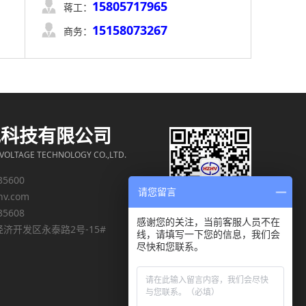
15805717965

蒋工：
15158073267

商务：
电科技有限公司
OLTAGE TECHNOLOGY CO.,LTD.
35600
请您留言
hv.com
35608
感谢您的关注，当前客服人员不在
济开发区永泰路2号-15#
线，请填写一下您的信息，我们会
尽快和您联系。