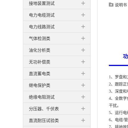
接地装置测试
说明书

电力电缆测试
电力线路测试
气体检测类
油化分析类
功
无功补偿类
直流蓄电类
1、罗盘
2、跟踪
继电保护类
3、深度
绝缘电阻测试
4、全数
干扰。
分压器、千伏表
5、运行
直流耐压试验类
6、电缆
7、接地