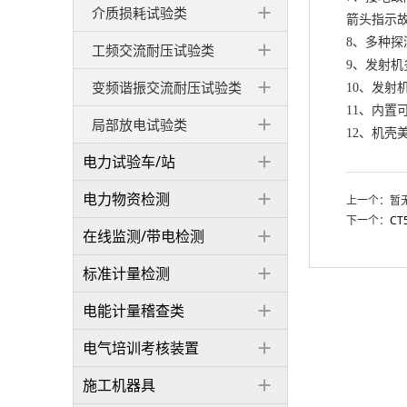
介质损耗试验类
箭头指示
8、多种
工频交流耐压试验类
9、发射
变频谐振交流耐压试验类
10、发
11、内
局部放电试验类
12、机壳
电力试验车/站
电力物资检测
上一个：暂
下一个：
C
在线监测/带电检测
标准计量检测
电能计量稽查类
电气培训考核装置
施工机器具