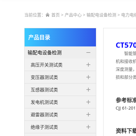
当前位置：
首页
>
产品中心
>
输配电设备检测
>
电力电

产品目录
CT5
输配电设备检测
智能
机和接收
高压开关测试类
深度测量
变压器测试类
损和部分
互感器测试类
参考标
发电机测试类
CJJ 61-20
避雷器测试类
绝缘子测试类
资料下