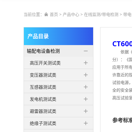
当前位置：
首页
>
产品中心
>
在线监测/带电检测
>
带电

产品目录
CT6
输配电设备检测
依据
分）：《
高压开关测试类
应用于所
变压器测试类
许靠近的
试验电源
互感器测试类
全的安全
高压试验
发电机测试类
避雷器测试类
参考标
绝缘子测试类