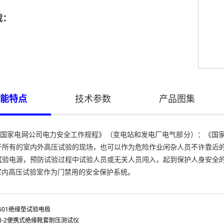
载：
能特点
技术参数
产品图集
家电网公司电力安全工作规程》（变电站和发电厂电气部分）：《国家
于所有的室内外高压试验的现场，也可以作为危险作业闲杂人员不许靠近
试验电源，预防试验过程中试验人员或无关人员闯入，起到保护人身安全
室内高压试验室作为门禁用的安全保护系统。
T601绝缘垫试验电极
T8-2便携式绝缘靴套耐压测试仪