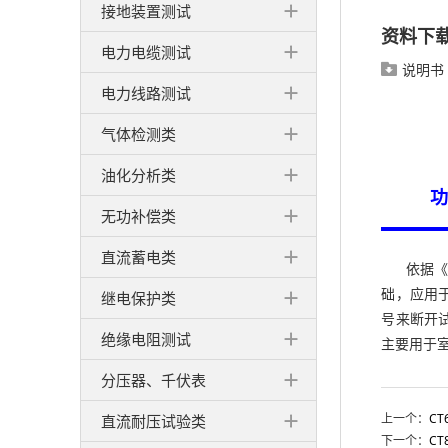
接地装置测试
资料下
电力电缆测试
说明书

电力线路测试
气体检测类
油化分析类
功
无功补偿类
直流蓄电类
依据《国
础，应用
继电保护类
号来断开
绝缘电阻测试
主要用于
分压器、千伏表
上一个：
C
直流耐压试验类
下一个：
C