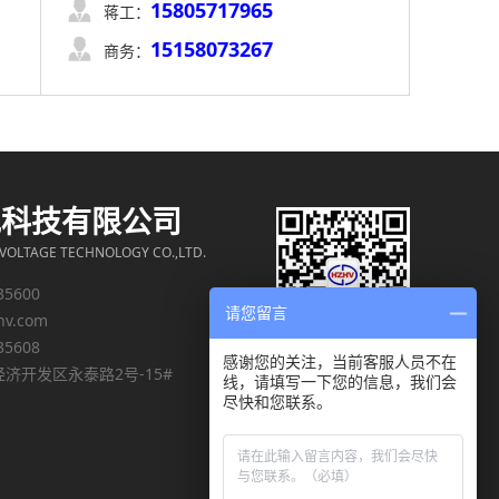
15805717965

蒋工：
15158073267

商务：
电科技有限公司
OLTAGE TECHNOLOGY CO.,LTD.
35600
请您留言
hv.com
35608
感谢您的关注，当前客服人员不在
济开发区永泰路2号-15#
线，请填写一下您的信息，我们会
尽快和您联系。