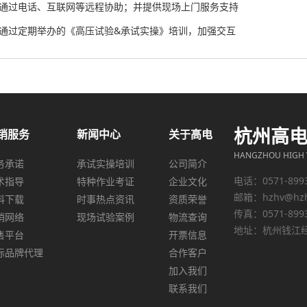
、通过电话、互联网等远程协助；并提供现场上门服务支持
、通过定期举办的《高压试验&承试实操》培训，加强交互
杭州高
销服务
新闻中心
关于高电
HANGZHOU HIGH V
务承诺
承试实操培训
公司简介
电话：0571-899
术指导
特种作业考证
企业文化
邮箱：
hzhv@hz
料下载
时事热点资讯
资质荣誉
传真：0571-899
销网络
现场试验案例
物流查询
地址：杭州钱江经
售平台
开票信息
际品牌代理
合作客户
加入我们
联系我们