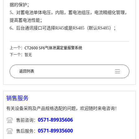
据的保护；
5
、
对蓄电池单体电压，内阻，蓄电池组压，电流精细化管理，
提高蓄电池性能；
6
、
后台通讯接口可选择RJ45或是RS485（默认RS485）；
上一个：
CT2600 SF6气体泄漏定量报警系统
下一个：暂无
返回列表
销售服务
有关设备采购及产品规格选配的问题，欢迎随时来电咨询！

0571-89935606
售前咨询：

0571-89935600
售后服务：