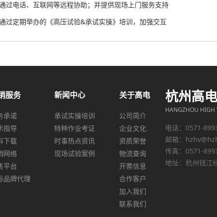
、通过电话、互联网等远程协助；并提供现场上门服务支持
、通过定期举办的《高压试验&承试实操》培训，加强交互
杭州高
销服务
新闻中心
关于高电
HANGZHOU HIGH V
务承诺
承试实操培训
公司简介
电话：0571-899
术指导
特种作业考证
企业文化
邮箱：
hzhv@hz
料下载
时事热点资讯
资质荣誉
传真：0571-899
销网络
现场试验案例
物流查询
地址：杭州钱江经
售平台
开票信息
际品牌代理
合作客户
加入我们
联系我们