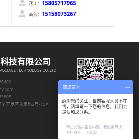
15805717965

蒋工：
15158073267

商务：
电科技有限公司
OLTAGE TECHNOLOGY CO.,LTD.
35600
请您留言
hv.com
35608
感谢您的关注，当前客服人员不在
济开发区永泰路2号-15#
线，请填写一下您的信息，我们会
尽快和您联系。