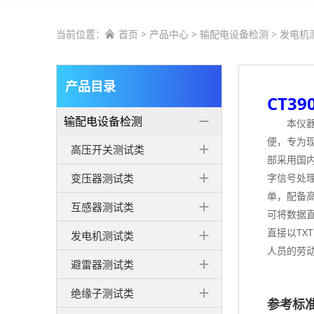
当前位置：
首页
>
产品中心
>
输配电设备检测
>
发电机

产品目录
CT3
输配电设备检测
本仪
便，专为
高压开关测试类
部采用国
变压器测试类
字信号处
单，配备
互感器测试类
可将数据
直接以TX
发电机测试类
人员的劳
避雷器测试类
绝缘子测试类
参考标