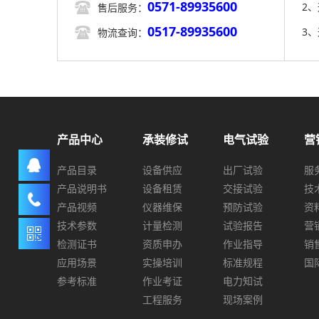
0571-89935600

2
售后服务：
0517-89935600

3
物流查询：
产品中心
承装修试
电气试验
营
产品目录
设备供应
出厂试验
服
产品说明书
设备租赁
交接试验
技
产品视频
仪器维保
预防试验
资
技术参数
计量检测
试验报告
营
检测证书
资质申办
作业指导
销
应用场景
实操培训
标准规程
国
参考标准
作业考证
电力知试
工程服务
现场案例