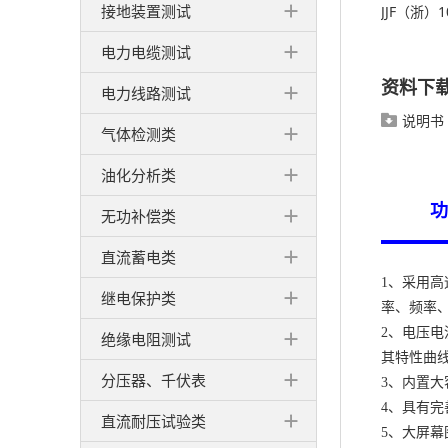
接地装置测试
JJF（浙）1
电力电缆测试
资料下
电力线路测试
说明书

气体检测类
油化分析类
功
无功补偿类
直流蓄电类
1、采用
继电保护类
率、频率
2、电压
绝缘电阻测试
其特性曲
分压器、千伏表
3、内置大
4、具有
直流耐压试验类
5、大屏