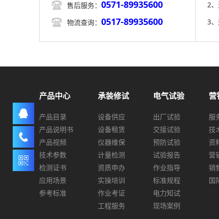
0571-89935600

2
售后服务：
0517-89935600

3
物流查询：
产品中心
承装修试
电气试验
营
产品目录
设备供应
出厂试验
服
产品说明书
设备租赁
交接试验
技
产品视频
仪器维保
预防试验
资
技术参数
计量检测
试验报告
营
检测证书
资质申办
作业指导
销
应用场景
实操培训
标准规程
国
参考标准
作业考证
电力知试
工程服务
现场案例