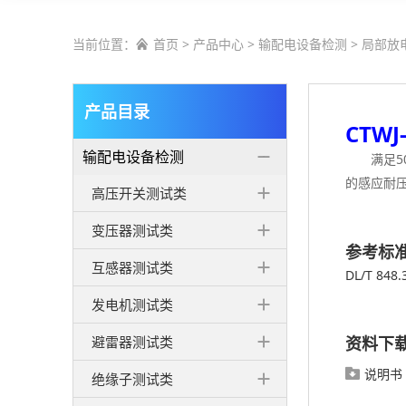
当前位置：
首页
>
产品中心
>
输配电设备检测
>
局部放

产品目录
CTW
输配电设备检测
满足5
的感应耐
高压开关测试类
变压器测试类
参考标
互感器测试类
DL/T 848.
发电机测试类
避雷器测试类
资料下
说明书

绝缘子测试类