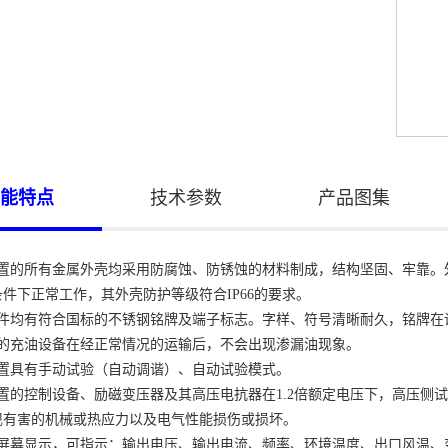
能特点
技术参数
产品图集
装置的所有金属外壳均采用防腐蚀、防锈蚀的材料制成，结构坚固、牢靠。
件下正常工作，其外壳防护等级符合IP66的要求。
部件均有符合国标的不锈钢铭牌及端子标志。字样、符号清晰耐久，铭牌在
中的充油设备在经正常情况的运输后，不会出现渗漏油现象。
装置具有手动试验（自动调谐）、自动试验模式。
装置的控制设备、励磁变压器及其高压电抗器在1.2倍额定电压下，高压侧
现有害的机械或热应力以及电气性能损伤或损坏。
大屏幕显示，可指示：输出电压、输出电流、频率、环境温度、出口风温、