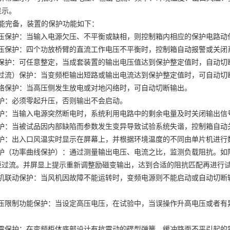
显示。
功能完备，装置的保护功能如下：
保护：当输入电源欠压、不平衡或缺相，则控制箱内相应的保护电路动
保护：四个功放桥臂的直流工作电压不平衡时，控制箱自动报警或关闭
护：可任意整定，当成套装置的输出电压值达到保护整定值时，自动切
流）保护：当变频柜输出短路或输出电流达到保护整定值时，可自动切
保护：当高压侧发生放电或对地闪络时，可自动切断输出。
：必须零起升压，否则输出不会启动。
：当输入电源突然断电时，系统利用电路中的剩余电量及时关闭输出信
：当被试品因内部缺陷而参数发生变异导致试验系统失谐，控制箱自动
：出入口风温实时显示在屏幕上，并根据环境温度的不同由单片机进行
（功率曲线保护）：通过测量输出电压、电流之比，监测负载阻抗。如
柜过流。并屏显上提示重新调整励磁变输出，达到合适的阻抗匹配再进行
联动保护：当风机因故障不能运转时，变频电源则不能启动或自动切断
限制功能保护：当设定高压电压，在试验中，当误操作升高电压或者有
保护：在变频柜体底部设计有抗震动的碟型弹簧，缓冲路面不平引起的