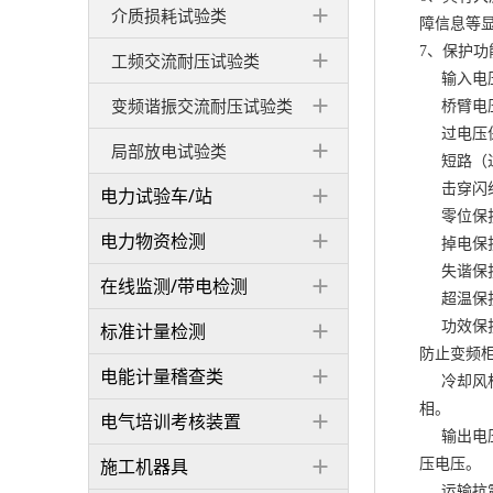
介质损耗试验类
障信息等
7、保护
工频交流耐压试验类
输入电压
变频谐振交流耐压试验类
桥臂电压
过电压保
局部放电试验类
短路（过
击穿闪络
电力试验车/站
零位保护
电力物资检测
掉电保护
失谐保护
在线监测/带电检测
超温保护
功效保护
标准计量检测
防止变频
电能计量稽查类
冷却风机
相。
电气培训考核装置
输出电压
施工机器具
压电压。
运输抗震