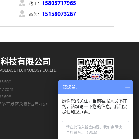
15805717965

蒋工：
15158073267

商务：
电科技有限公司
OLTAGE TECHNOLOGY CO.,LTD.
35600
请您留言
hv.com
35608
感谢您的关注，当前客服人员不在
济开发区永泰路2号-15#
线，请填写一下您的信息，我们会
尽快和您联系。