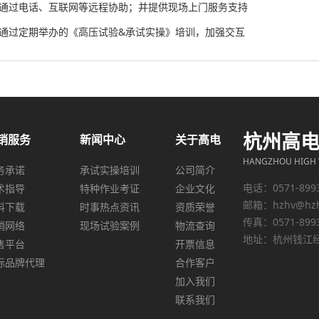
、通过电话、互联网等远程协助；并提供现场上门服务支持
、通过定期举办的《高压试验&承试实操》培训，加强交互
杭州高
销服务
新闻中心
关于高电
HANGZHOU HIGH V
务承诺
承试实操培训
公司简介
电话：0571-899
术指导
特种作业考证
企业文化
邮箱：
hzhv@hz
料下载
时事热点资讯
资质荣誉
传真：0571-899
销网络
现场试验案例
物流查询
地址：杭州钱江经
售平台
开票信息
际品牌代理
合作客户
加入我们
联系我们