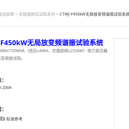
电试验类
>
无局放耐压试验系列
>
CTWJ-F450kW无局放变频谐振试验系
J-F450kW无局放变频谐振试验系统
00kV/720MVA（低压≤40kV，空载损耗≤225kW）电力变压器
压及局放试验。
准：
3-2004
载：
标准参考
