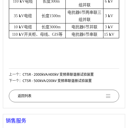
110
k
V
电缆
长度
3
00m
6
k
V
组并联
电抗器
6
节两
串联
三
35
k
V
电缆
长度
1
5
00m
3
k
V
组并联
10
k
V
电缆
长度
3000m
电抗器
6
节并联
3
k
V
110
k
V
开关
柜、母线、
GIS
等
电抗器
6
节
串联
15
k
V
上一个：
CTSR - 2000kVA/400kV 变频串联谐振试验装置
下一个：
CTSR - 500kVA/200kV 变频串联谐振试验装置
返回列表
销售服务