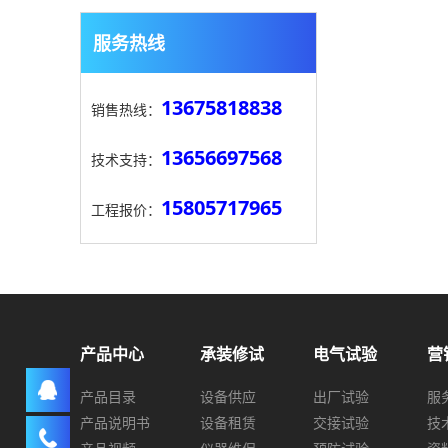
服务热线
13675818838
销售热线：
13656697568
技术支持：
15805717965
工程报价：
产品中心
承装修试
电气试验
营
产品目录
设备供应
出厂试验
服
产品说明书
设备租赁
交接试验
技