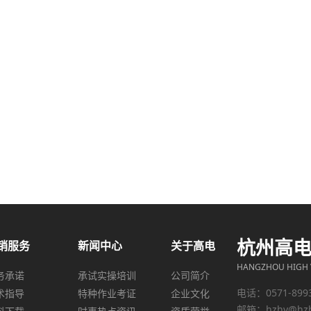
杭州高
销服务
新闻中心
关于高电
HANGZHOU HIGH V
务承诺
承试实操培训
公司简介
电话：0571-899
术指导
特种作业考证
企业文化
邮箱：
hzhv@hz