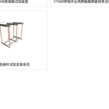
606绝缘服试验装置
CT608带电作业用屏蔽服屏蔽效率
Y绝缘杆试验支架系列