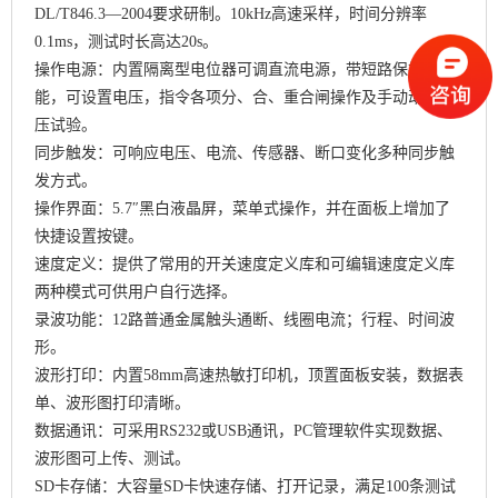
DL/T846.3—2004要求研制。10kHz高速采样，时间分辨率
0.1ms，测试时长高达20s。
操作电源：内置隔离型电位器可调直流电源，带短路保护功
能，可设置电压，指令各项分、合、重合闸操作及手动动作电
压试验。
同步触发：可响应电压、电流、传感器、断口变化多种同步触
发方式。
操作界面：5.7″黑白液晶屏，菜单式操作，并在面板上增加了
快捷设置按键。
速度定义：提供了常用的开关速度定义库和可编辑速度定义库
两种模式可供用户自行选择。
录波功能：12路普通金属触头通断、线圈电流；行程、时间波
形。
波形打印：内置58mm高速热敏打印机，顶置面板安装，数据表
单、波形图打印清晰。
数据通讯：可采用RS232或USB通讯，PC管理软件实现数据、
波形图可上传、测试。
SD卡存储：大容量SD卡快速存储、打开记录，满足100条测试