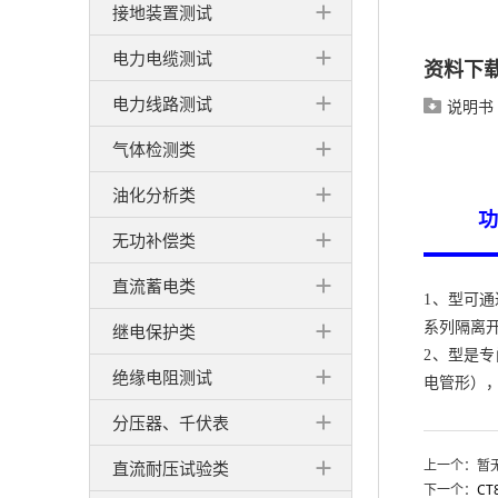
接地装置测试
电力电缆测试
资料下
电力线路测试
说明书

气体检测类
油化分析类
功
无功补偿类
直流蓄电类
1、型可通
系列隔离
继电保护类
2、型是专
绝缘电阻测试
电管形）
分压器、千伏表
上一个：暂
直流耐压试验类
下一个：
C