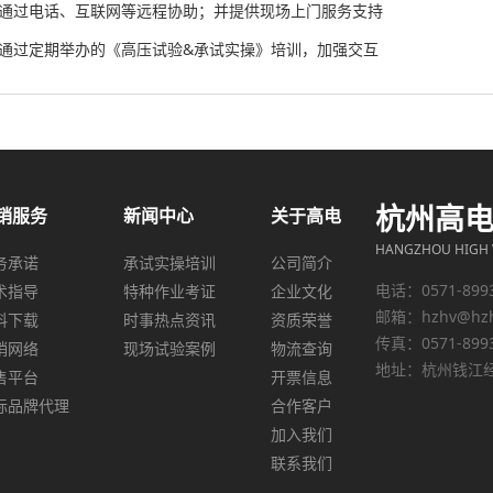
、通过电话、互联网等远程协助；并提供现场上门服务支持
、通过定期举办的《高压试验&承试实操》培训，加强交互
杭州高
销服务
新闻中心
关于高电
HANGZHOU HIGH V
务承诺
承试实操培训
公司简介
电话：0571-899
术指导
特种作业考证
企业文化
邮箱：
hzhv@hz
料下载
时事热点资讯
资质荣誉
传真：0571-899
销网络
现场试验案例
物流查询
地址：杭州钱江经
售平台
开票信息
际品牌代理
合作客户
加入我们
联系我们