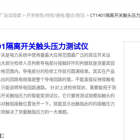
厂站试验类
>
开关特性/终检/通电/磨合/耐压
>
CT1401隔离开关触头压
401隔离开关触头压力测试仪
开关是电力系统中使用量最大应用范围最广泛的高压开关设
绝大部分检修人员判断导电部分接触好坏的判据就是测量其回
合格范围内，导电部分的检修工作就可圆满结束。其实在产品
给出的回路电阻值是整个导电回路的值，不能直接反映接触电
，只能说明导电回路通路。 针对上述检修现状，需要能用于测
离开关触指压力的智能型测试仪，它只要将测试钳模拟触头的
每对触指接触位置张开一下，就能显示出触指此时的接触压力
有效解决了测量触指压力的一大难题。
准：