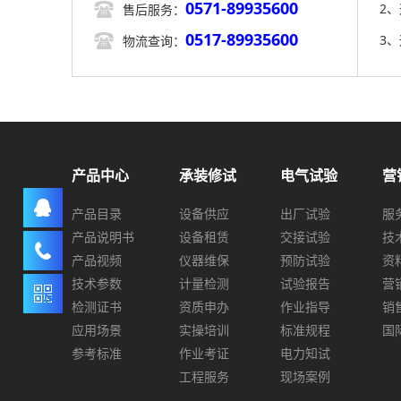
0571-89935600

2
售后服务：
0517-89935600

3
物流查询：
产品中心
承装修试
电气试验
营
产品目录
设备供应
出厂试验
服
产品说明书
设备租赁
交接试验
技
产品视频
仪器维保
预防试验
资
技术参数
计量检测
试验报告
营
检测证书
资质申办
作业指导
销
应用场景
实操培训
标准规程
国
参考标准
作业考证
电力知试
工程服务
现场案例