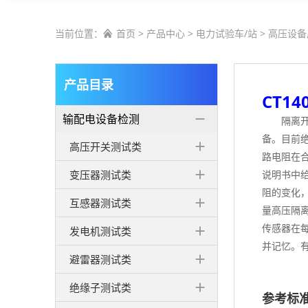
当前位置：
首页
>
产品中心
>
电力试验车/站
>
高压设备

产品目录
CT1
输配电设备检测
隔离
备。目前
高压开关测试类
路电阻在
变压器测试类
说明书中
阻的变化
互感器测试类
量高压隔
传感器在
发电机测试类
并记忆。
避雷器测试类
绝缘子测试类
参考标