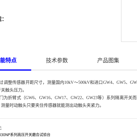
载：
能特点
技术参数
产品图集
过调整传感器开距尺寸，测量国内10kV～500kV和进口GW4、GW5、GW6、
开关触头压力。
门为折臂式（GW6、GW16、GW17、GW22、GW23等）系列隔离
，测量时动触头只要夹住传感器就能测出动触头夹紧力。
无
T830NP系列高压开关磨合试验台