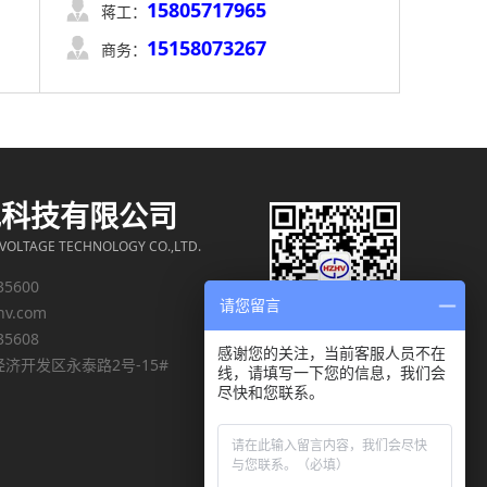
15805717965

蒋工：
15158073267

商务：
电科技有限公司
OLTAGE TECHNOLOGY CO.,LTD.
35600
请您留言
hv.com
35608
感谢您的关注，当前客服人员不在
济开发区永泰路2号-15#
线，请填写一下您的信息，我们会
尽快和您联系。