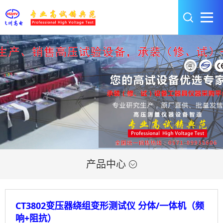
产品中心

CT3802变压器绕组变形测试仪 分体/一体机（频
响+阻抗）