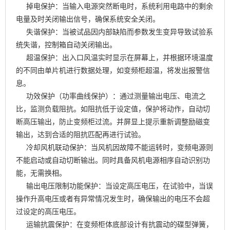
掉电保护：当输入电源突然断电时，系统利用电路中的剩余
电量及时关闭输出信号，确保系统安全关闭。
失谐保护：当被试品因内部缺陷而参数发生变异导致试验系
统失谐，控制箱自动关闭输出。
超温保护：出入口风温实时显示在屏幕上，并根据环境温度
的不同由单片机进行数据处理，如变频柜超温，将发出报警信
息。
功效保护（功率曲线保护）：通过测量输出电压、电流之
比，监测负载阻抗。如阻抗低于设定值，保护将动作，自动切
断高压输出，防止变频柜过流。并屏显上提示重新调整励磁变
输出，达到合适的阻抗匹配再进行试验。
冷却风机联动保护：当风机因故障不能运转时，变频电源则
不能启动或自动切断输出。同时具备风机电源相序自动识别功
能，无需换相。
输出电压限制功能保护：当设定高压电压，在试验中，当误
操作升高电压或者有异常情况发生时，确保输出的电压不会超
过设定的高压电压。
运输抗震保护：在变频柜体底部设计有抗震动的碟型弹簧，