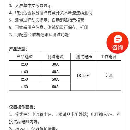
3、大屏幕中文液晶显示
4、特别适合多分接点有载开关不断流连续测试
5、测量过程动态提示，自动消弧指示报警
6、可编辑用户信息，测试记录可保存、打印
7、可配置PC联机通讯及测试功能
产品选型：
产品选型
测试电流
测试电压
工作电源
□
30
30A
□
40
40A
DC28V
交流
□
50
50A
□
60
60A
仪器操作面板：
1、接线柱：电流输出I+、I-接试品电阻外端；电压输入V+、V-
接试品电阻内端。
2、接地柱：仪器保护接地。