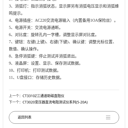
3、消弧灯：指示消弧状态，显示屏另有消弧电压显示和消弧蜂
鸣提示。
4、电源插座：AC220交流电源输入（内置备用1OA保险丝）。
5、电源开关：交流电源通断。
6、对比度：旋转孔内一字槽，调整显示屏对比度。
7、键钮：左键(上键)、右键(下键)、确认键：调整光标位置、
数值、确认操作。
8、急停消弧键：停止测试并消弧退出。
9、液晶屏：设置、显示、保存测试数据。
10、打印机：打印测试数据。
11、U盘接口：存储历史数据。
上一个：
CT3310Z三通道助磁直阻仪
下一个：
CT3020变压器直流电阻测试仪系列(5-20A)
返回列表