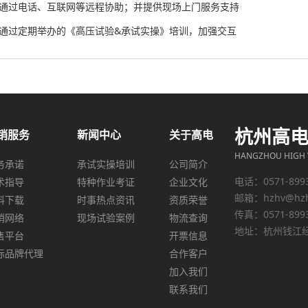
、通过电话、互联网等远程协助；并提供现场上门服务支持
、通过定期举办的《高压试验&承试实操》培训，加强交互
杭州高
销服务
新闻中心
关于高电
HANGZHOU HIGH V
务承诺
承试实操培训
公司简介
电话：0571-899
术指导
特种作业考证
企业文化
邮箱：
hzhv@hz
料下载
时事热点资讯
资质荣誉
传真：0571-899
销网络
现场试验案例
物流查询
地址：杭州钱江经
售平台
开票信息
际品牌代理
合作客户
加入我们
联系我们