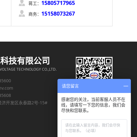
15805717965

蒋工：
15158073267

商务：
电科技有限公司
OLTAGE TECHNOLOGY CO.,LTD.
35600
请您留言
hv.com
35608
感谢您的关注，当前客服人员不在
济开发区永泰路2号-15#
线，请填写一下您的信息，我们会
尽快和您联系。