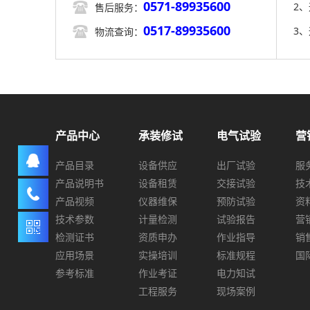
0571-89935600

2
售后服务：
0517-89935600

3
物流查询：
产品中心
承装修试
电气试验
营
产品目录
设备供应
出厂试验
服
产品说明书
设备租赁
交接试验
技
产品视频
仪器维保
预防试验
资
技术参数
计量检测
试验报告
营
检测证书
资质申办
作业指导
销
应用场景
实操培训
标准规程
国
参考标准
作业考证
电力知试
工程服务
现场案例